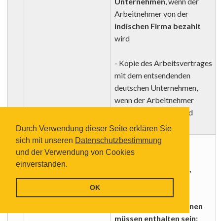
Unternehmen
, wenn der
Arbeitnehmer von der
indischen Firma bezahlt
wird
- Kopie des Arbeitsvertrages
mit dem entsendenden
deutschen Unternehmen,
wenn der Arbeitnehmer
weiter aus Deutschland
bezahlt wird
Durch Verwendung dieser Seite erklären Sie
sich mit unseren
Datenschutzbestimmung
10
Firmenschreiben
gerichtet an:
und der Verwendung von Cookies
des deutschen
Embassy of India,
einverstanden.
Unternehmens
Tiergartenstraße 17,
10785 Berlin
OK
Folgende Informationen
müssen enthalten sein: