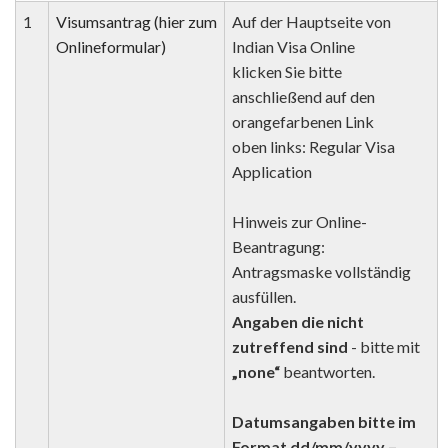
1
Visumsantrag (hier zum
Auf der Hauptseite von
Onlineformular)
Indian Visa Online
klicken Sie bitte
anschließend auf den
orangefarbenen Link
oben links: Regular Visa
Application
Hinweis zur Online-
Beantragung:
Antragsmaske vollständig
ausfüllen.
Angaben die nicht
zutreffend sind
- bitte mit
„none“
beantworten.
Datumsangaben bitte im
Format dd/mm/yyyy –