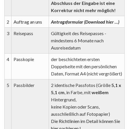
Abschluss der Eingabe ist eine
Korrektur nicht mehr möglich!
2
Auftrag an uns
Antragsformular (Download hier ...)
3
Reisepass
Gültigkeit des Reisepasses -
mindestens 6 Monate nach
Ausreisedatum
4
Passkopie
der beschichteten ersten
Doppelseite mit den persönlichen
Daten, Format A4 (nicht vergrößert)
5
Passbilder
2 identische Passfotos (Größe
5,1 x
5,1 cm
, in Farbe, mit
weißem
Hintergrund,
keine Kopien oder Scans,
ausschließlich auf Fotopapier)
Die Richtlinien im Detail können Sie
hier nachlesen !