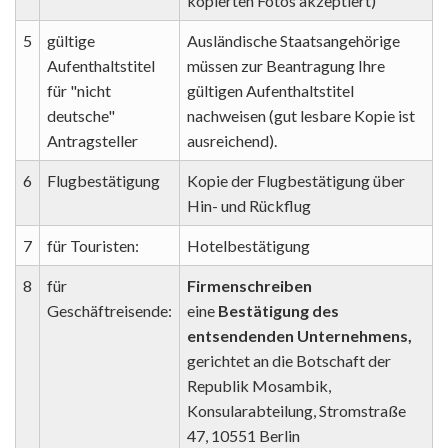
kopierten Fotos akzeptiert)
5
gültige
Ausländische Staatsangehörige
Aufenthaltstitel
müssen zur Beantragung Ihre
für "nicht
gültigen Aufenthaltstitel
deutsche"
nachweisen (gut lesbare Kopie ist
Antragsteller
ausreichend).
6
Flugbestätigung
Kopie der Flugbestätigung über
Hin- und Rückflug
7
für Touristen:
Hotelbestätigung
8
für
Firmenschreiben
Geschäftreisende:
eine
Bestätigung des
entsendenden Unternehmens,
gerichtet an die Botschaft der
Republik Mosambik,
Konsularabteilung, Stromstraße
47, 10551 Berlin