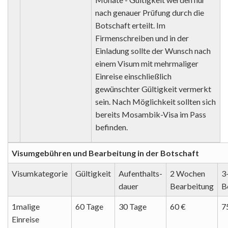
nach genauer Prüfung durch die
Botschaft erteilt. Im
Firmenschreiben und in der
Einladung sollte der Wunsch nach
einem Visum mit mehrmaliger
Einreise einschließlich
gewünschter Gültigkeit vermerkt
sein. Nach Möglichkeit sollten sich
bereits Mosambik-Visa im Pass
befinden.
Visumgebühren und Bearbeitung in der Botschaft
Visumkategorie
Gültigkeit
Aufenthalts-
2 Wochen
3
dauer
Bearbeitung
B
1malige
60 Tage
30 Tage
60 €
7
Einreise