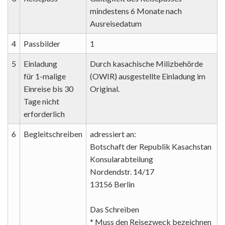
mindestens 6 Monate nach
Ausreisedatum
4
Passbilder
1
5
Einladung
Durch kasachische Milizbehörde
für 1-malige
(OWIR) ausgestellte Einladung im
Einreise bis 30
Original.
Tage nicht
erforderlich
6
Begleitschreiben
adressiert an:
Botschaft der Republik Kasachstan
Konsularabteilung
Nordendstr. 14/17
13156 Berlin
Das Schreiben
* Muss den Reisezweck bezeichnen