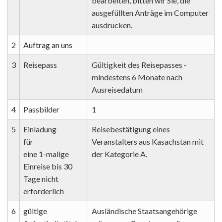
bearbeiten, bitten wir Sie, die
ausgefüllten Anträge im Computer
ausdrucken.
2
Auftrag an uns
3
Reisepass
Gültigkeit des Reisepasses -
mindestens 6 Monate nach
Ausreisedatum
4
Passbilder
1
5
Einladung
Reisebestätigung eines
für
Veranstalters aus Kasachstan mit
eine 1-malige
der Kategorie A.
Einreise bis 30
Tage nicht
erforderlich
6
gültige
Ausländische Staatsangehörige